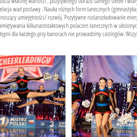
zucia własnej wartości , pozytywnego obrazu samego siebie i wiary
elacja wad postawy . Nauka różnych form tanecznych (gimnastyka, 
noszący umiejętności/ rozwój. Pozytywne rozlarozładowanie ener
amiętywania kilkunastotaktowych polaczen tanecznych w ułożonych
tępni dla każdego przy banorach nie prowadzimy castingów. Wszyst