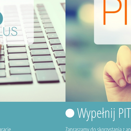
Wypełnij PI
rację.
Zapraszamy do skorzystania z a