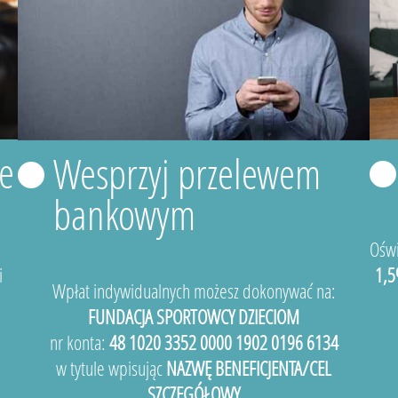
e
Wesprzyj przelewem
bankowym
Oświ
i
1,5
Wpłat indywidualnych możesz dokonywać na:
FUNDACJA SPORTOWCY DZIECIOM
nr konta:
48 1020 3352 0000 1902 0196 6134
w tytule wpisując
NAZWĘ BENEFICJENTA/CEL
SZCZEGÓŁOWY