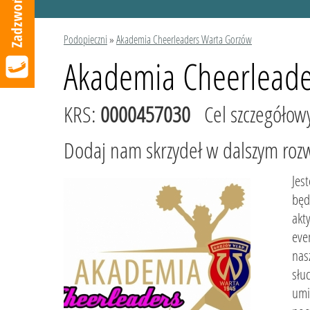
Podopieczni
»
Akademia Cheerleaders Warta Gorzów
Akademia Cheerleade
KRS:
0000457030
Cel szczegółow
Dodaj nam skrzydeł w dalszym roz
Jes
będ
akt
eve
nas
słu
umi