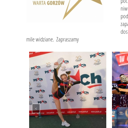
poc
niw
pod
zap
dos
mile widziane. Zapraszamy