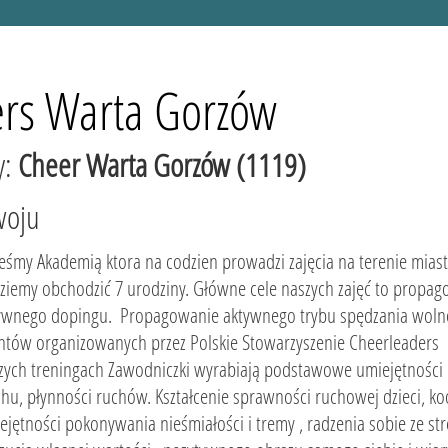
rs Warta Gorzów
y:
Cheer Warta Gorzów (1119)
woju
teśmy Akademią ktora na codzien prowadzi zajęcia na terenie mia
ziemy obchodzić 7 urodziny. Główne cele naszych zajęć to propag
ywnego dopingu. Propagowanie aktywnego trybu spędzania wolnego
ntów organizowanych przez Polskie Stowarzyszenie Cheerleaders
zych treningach Zawodniczki wyrabiają podstawowe umiejętności 
chu, płynności ruchów. Kształcenie sprawności ruchowej dzieci, k
ejętności pokonywania nieśmiałości i tremy , radzenia sobie ze