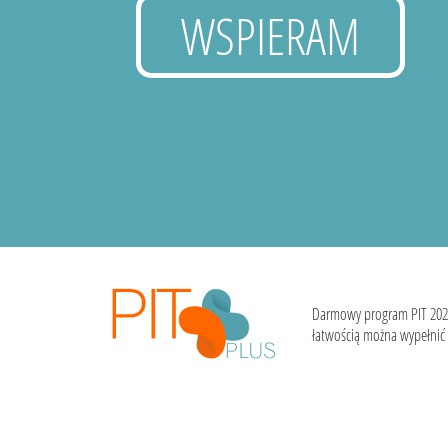
WSPIERAM
Darmowy program PIT 202
łatwością można wypełnić i