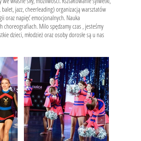
 we własne siły, możliwości. Kształtowanie sylwetki,
balet, jazz, cheerleading) organizacją warsztatów
gii oraz napięć emocjonalnych. Nauka
 choreografiach. Milo spędzamy czas , jesteśmy
kie dzieci, młodzież oraz osoby dorosłe są u nas