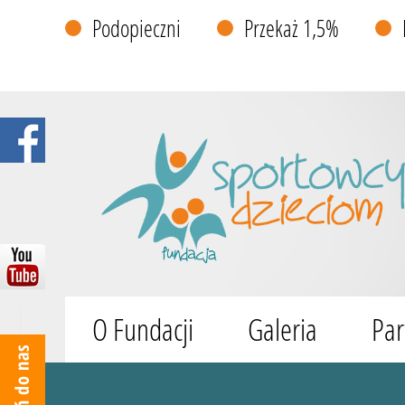
Podopieczni
Przekaż 1,5%
O Fundacji
Galeria
Par
Wyszukiwarka