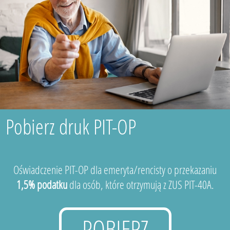
Pobierz druk PIT-OP
Oświadczenie PIT-OP dla emeryta/rencisty o przekazaniu
1,5% podatku
dla osób, które otrzymują z ZUS PIT-40A.
POBIERZ