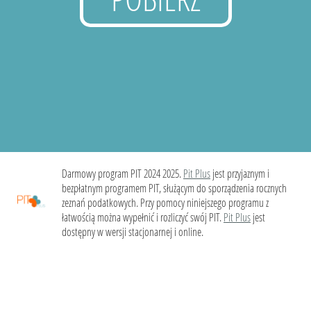
Darmowy program PIT 2024 2025.
Pit Plus
jest przyjaznym i
bezpłatnym programem PIT, służącym do sporządzenia rocznych
zeznań podatkowych. Przy pomocy niniejszego programu z
łatwością można wypełnić i rozliczyć swój PIT.
Pit Plus
jest
dostępny w wersji stacjonarnej i online.