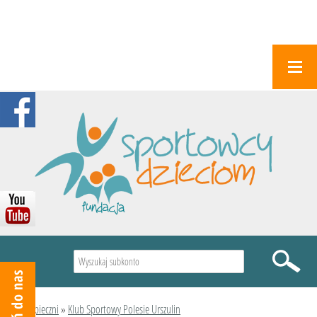
Wyszukiwarka
Podopieczni
»
Klub Sportowy Polesie Urszulin