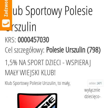
Klub Sportowy Polesie
Urszulin
KRS:
0000457030
Cel szczegółowy:
Polesie Urszulin (798)
1,5% NA SPORT DZIECI - WSPIERAJ
MAŁY WIEJSKI KLUB!
Klub Sportowy Polesie Urszulin, to mały,
odsłon:
2471
wyłącznie
dziecięco-