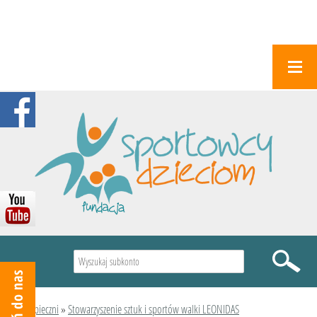
Wyszukiwarka
Podopieczni
»
Stowarzyszenie sztuk i sportów walki LEONIDAS