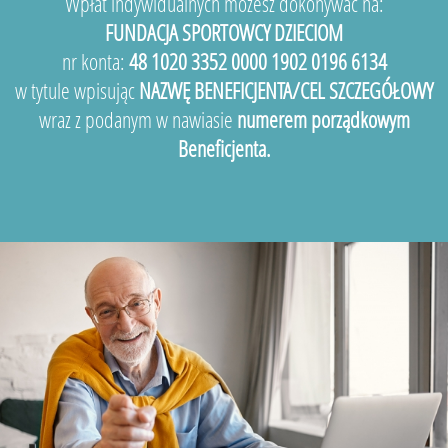
Wpłat indywidualnych możesz dokonywać na:
FUNDACJA SPORTOWCY DZIECIOM
nr konta:
48 1020 3352 0000 1902 0196 6134
w tytule wpisując
NAZWĘ BENEFICJENTA/CEL SZCZEGÓŁOWY
wraz z podanym w nawiasie
numerem porządkowym
Beneficjenta.