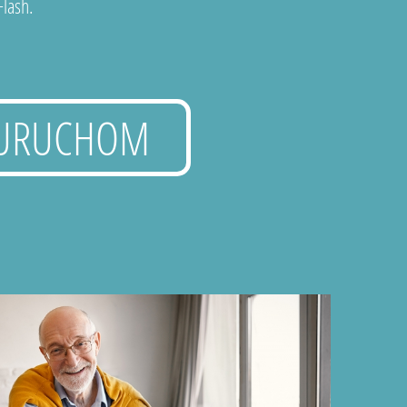
lash.
URUCHOM