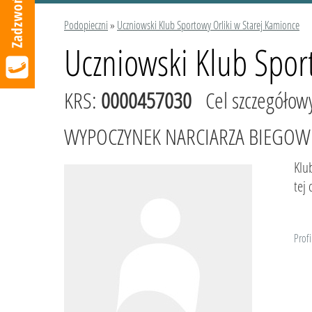
Podopieczni
»
Uczniowski Klub Sportowy Orliki w Starej Kamionce
Uczniowski Klub Spor
KRS:
0000457030
Cel szczegółow
WYPOCZYNEK NARCIARZA BIEGO
Klu
tej
Profi