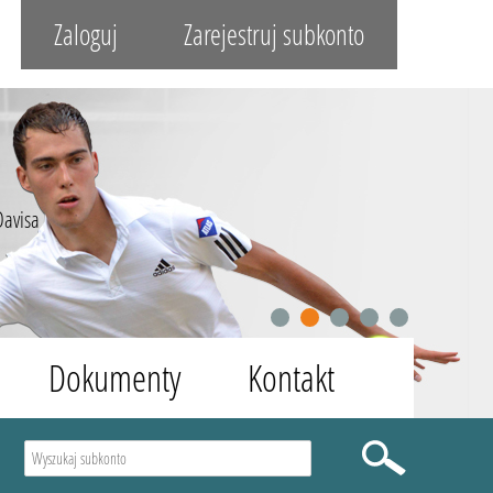
Zaloguj
Zarejestruj subkonto
Davisa
1
2
3
4
5
Dokumenty
Kontakt