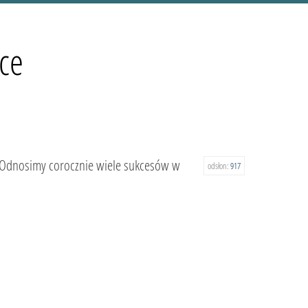
ce
. Odnosimy corocznie wiele sukcesów w
odsłon:
917