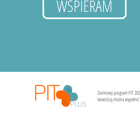
WSPIERAM
Darmowy program PIT 202
łatwością można wypełnić i