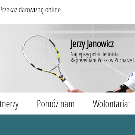
Przekaż darowiznę online
Jerzy Janowicz
Najlepszy polski tenisista
Reprezentant Polski w Pucharze 
tnerzy
Pomóż nam
Wolontariat