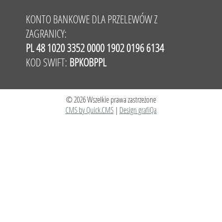
KONTO BANKOWE DLA PRZELEWÓW Z
ZAGRANICY:
PL 48 1020 3352 0000 1902 0196 6134
KOD SWIFT:
BPKOBPPL
© 2026 Wszelkie prawa zastrzeżone
CMS by Quick.CMS
|
Design grafiQa