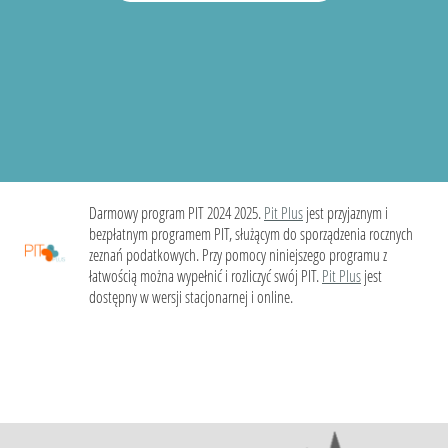
Darmowy program PIT 2024 2025.
Pit Plus
jest przyjaznym i
bezpłatnym programem PIT, służącym do sporządzenia rocznych
zeznań podatkowych. Przy pomocy niniejszego programu z
łatwością można wypełnić i rozliczyć swój PIT.
Pit Plus
jest
dostępny w wersji stacjonarnej i online.