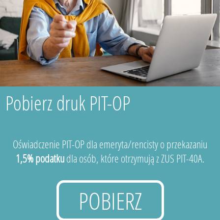
Pobierz druk PIT-OP
Oświadczenie PIT-OP dla emeryta/rencisty o przekazaniu
1,5% podatku
dla osób, które otrzymują z ZUS PIT-40A.
POBIERZ