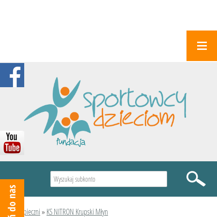
Wyszukiwarka
Podopieczni
»
KS NITRON Krupski Młyn