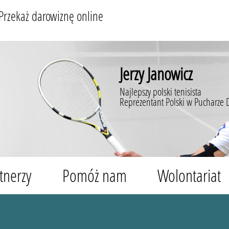
Przekaż darowiznę online
Jerzy Janowicz
Najlepszy polski tenisista
Reprezentant Polski w Pucharze 
tnerzy
Pomóż nam
Wolontariat