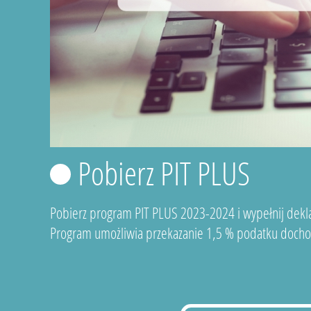
Pobierz PIT PLUS
Pobierz program PIT PLUS 2023-2024 i wypełnij dekla
Program umożliwia przekazanie 1,5 % podatku docho