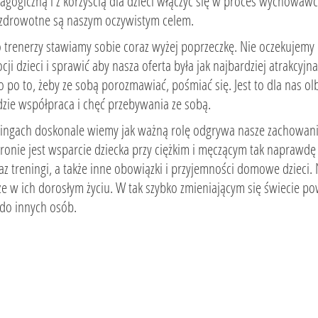
agogiczną i z korzyścią dla dzieci włączyć się w proces wychowaw
zdrowotne są naszym oczywistym celem.
o trenerzy stawiamy sobie coraz wyżej poprzeczkę. Nie oczekujemy
 dzieci i sprawić aby nasza oferta była jak najbardziej atrakcyjna.
o po to, żeby ze sobą porozmawiać, pośmiać się. Jest to dla nas o
dzie współpraca i chęć przebywania ze sobą.
treningach doskonale wiemy jak ważną rolę odgrywa nasze zachowan
tronie jest wsparcie dziecka przy ciężkim i męczącym tak naprawdę
z treningi, a także inne obowiązki i przyjemności domowe dzieci.
kże w ich dorosłym życiu. W tak szybko zmieniającym się świecie 
 do innych osób.