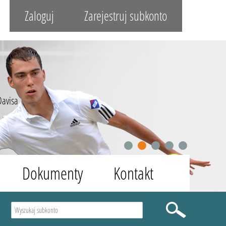
Zaloguj
Zarejestruj subkonto
Davisa
1
2
3
4
5
Dokumenty
Kontakt