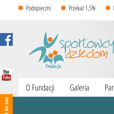
Podopieczni
Przekaż 1,5%
O Fundacji
Galeria
Par
Wyszukiwarka