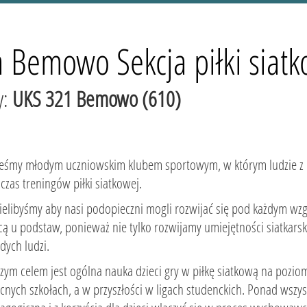
Bemowo Sekcja piłki siatk
y:
UKS 321 Bemowo (610)
teśmy młodym uczniowskim klubem sportowym, w którym ludzie z p
czas treningów piłki siatkowej.
ielibyśmy aby nasi podopieczni mogli rozwijać się pod każdym wzg
cą u podstaw, ponieważ nie tylko rozwijamy umiejętności siatkar
dych ludzi.
zym celem jest ogólna nauka dzieci gry w piłkę siatkową na pozi
cnych szkołach, a w przyszłości w ligach studenckich. Ponad wszys