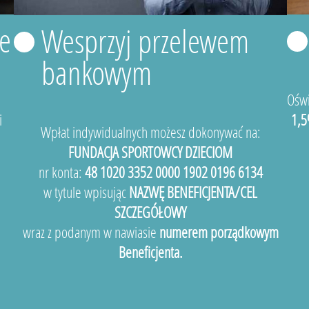
e
Wesprzyj przelewem
bankowym
Oświ
i
1,5
Wpłat indywidualnych możesz dokonywać na:
FUNDACJA SPORTOWCY DZIECIOM
nr konta:
48 1020 3352 0000 1902 0196 6134
w tytule wpisując
NAZWĘ BENEFICJENTA/CEL
SZCZEGÓŁOWY
wraz z podanym w nawiasie
numerem porządkowym
Beneficjenta.