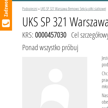
Podopieczni
»
UKS SP 321 Warszawa Bemowo Sekcja piłki siatkowej
UKS SP 321 Warszawa 
KRS:
0000457030
Cel szczegółow
Ponad wszystko próbuj
Jes
pod
Chc
pra
mło
Nas
obe