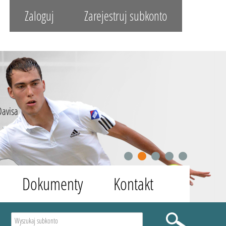
Zaloguj
Zarejestruj subkonto
Davisa
1
2
3
4
5
Dokumenty
Kontakt