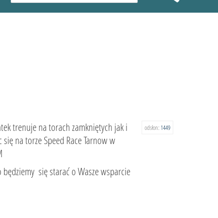
tek trenuje na torach zamkniętych jak i
odsłon:
1449
c się na torze Speed Race Tarnow w
M
go będziemy się starać o Wasze wsparcie