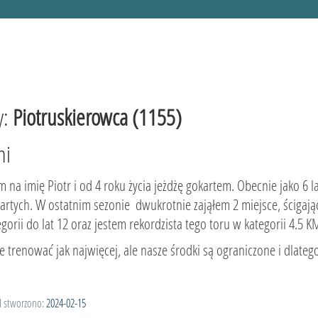
y:
Piotruskierowca (1155)
ni
 na imię Piotr i od 4 roku życia jeżdżę gokartem. Obecnie jako 6 la
artych. W ostatnim sezonie dwukrotnie zająłem 2 miejsce, ścigają
egorii do lat 12 oraz jestem rekordzista tego toru w kategorii 4.5 K
e trenować jak najwięcej, ale nasze środki są ograniczone i dlate
l stworzono:
2024-02-15