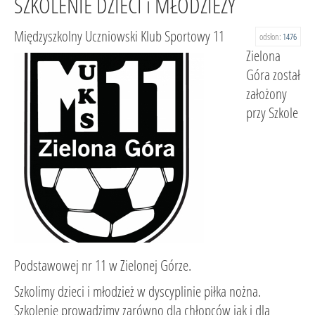
SZKOLENIE DZIECI i MŁODZIEŻY
Międzyszkolny Uczniowski Klub Sportowy 11
odsłon:
1476
Zielona
Góra został
założony
przy Szkole
Podstawowej nr 11 w Zielonej Górze.
Szkolimy dzieci i młodzież w dyscyplinie piłka nożna.
Szkolenie prowadzimy zarówno dla chłopców jak i dla