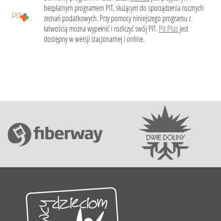
bezpłatnym programem PIT, służącym do sporządzenia rocznych
zeznań podatkowych. Przy pomocy niniejszego programu z
łatwością można wypełnić i rozliczyć swój PIT.
Pit Plus
jest
dostępny w wersji stacjonarnej i online.