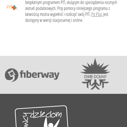
bezpłatnym programem PIT, służącym do sporządzenia rocznych
zeznań podatkowych. Przy pomocy niniejszego programu z
łatwością można wypełnić i rozliczyć swój PIT.
Pit Plus
jest
dostępny w wersji stacjonarnej i online.