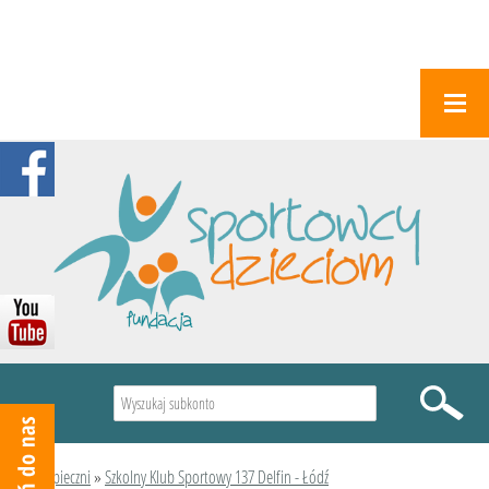
Wyszukiwarka
Podopieczni
»
Szkolny Klub Sportowy 137 Delfin - Łódź