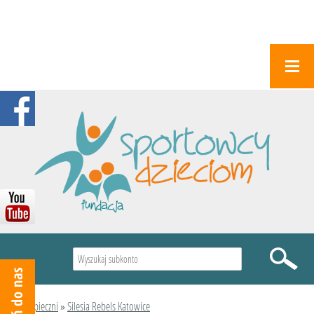
Wyszukiwarka
Podopieczni
»
Silesia Rebels Katowice