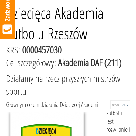
Dziecięca Akademia
Futbolu Rzeszów
KRS:
0000457030
Cel szczegółowy:
Akademia DAF (211)
Działamy na rzecz przyszłych mistrzów
sportu
Głównym celem działania Dziecięcej Akademii
odsłon:
2177
Futbolu
jest
rozwijanie i