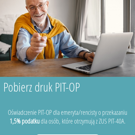
Pobierz druk PIT-OP
Oświadczenie PIT-OP dla emeryta/rencisty o przekazaniu
1,5% podatku
dla osób, które otrzymują z ZUS PIT-40A.