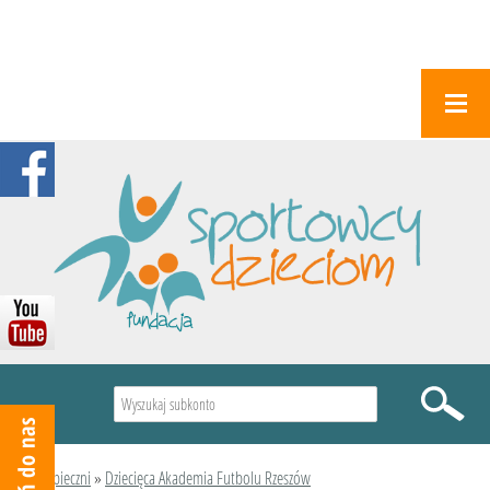
Wyszukiwarka
Podopieczni
»
Dziecięca Akademia Futbolu Rzeszów