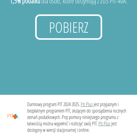
1,5% podatku
dla osób, które otrzymują z ZUS PIT-40A.
POBIERZ
Darmowy program PIT 2024 2025.
Pit Plus
jest przyjaznym i
bezpłatnym programem PIT, służącym do sporządzenia rocznych
zeznań podatkowych. Przy pomocy niniejszego programu z
łatwością można wypełnić i rozliczyć swój PIT.
Pit Plus
jest
dostępny w wersji stacjonarnej i online.