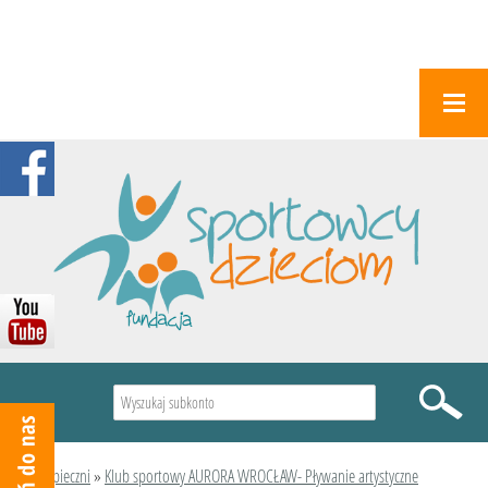
Wyszukiwarka
Podopieczni
»
Klub sportowy AURORA WROCŁAW- Pływanie artystyczne