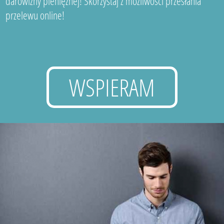
darowizny pieniężnej! Skorzystaj z możliwości przesłania
przelewu online!
WSPIERAM