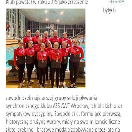
Klub powstał w roku 2015 jako zrzeszenie
odsłon:
3075
byłych
zawodniczek najstarszej grupy sekcji pływania
synchronicznego klubu AZS-AWF Wrocław, ich bliskich oraz
sympatyków dyscypliny. Zawodniczki, formujące pierwszą,
historyczną drużynę Aurory, miały na swoim koncie liczne
złote, srebrne i brązowe medale zdobywane przez lata na