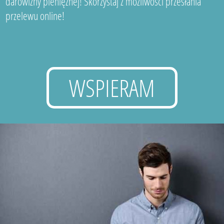
darowizny pieniężnej! Skorzystaj z możliwości przesłania
przelewu online!
WSPIERAM