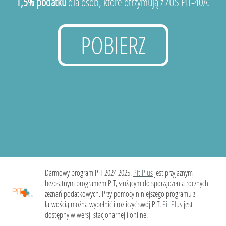
1,5% podatku
dla osób, które otrzymują z ZUS PIT-40A.
POBIERZ
Darmowy program PIT 2024 2025.
Pit Plus
jest przyjaznym i
bezpłatnym programem PIT, służącym do sporządzenia rocznych
zeznań podatkowych. Przy pomocy niniejszego programu z
łatwością można wypełnić i rozliczyć swój PIT.
Pit Plus
jest
dostępny w wersji stacjonarnej i online.