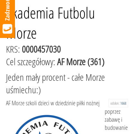
Akademia Futbolu
Morze
KRS:
0000457030
Cel szczegółowy:
AF Morze (361)
Jeden mały procent - całe Morze
uśmiechu:)
AF Morze szkoli dzieci w dziedzinie piłki nożnej
odsłon:
1668
poprzez
zabawę i
budowanie