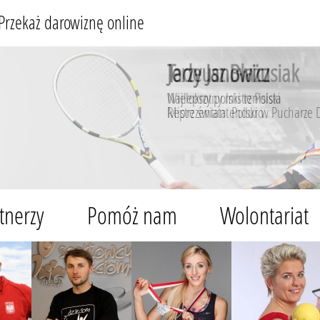
Przekaż darowiznę online
Jerzy Janowicz
Najlepszy polski tenisista
Reprezentant Polski w Pucharze 
tnerzy
Pomóż nam
Wolontariat