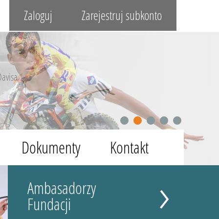
Zaloguj
Zarejestruj subkonto
Davisa
1
2
3
4
5
Dokumenty
Kontakt
Ambasadorzy
Fundacji