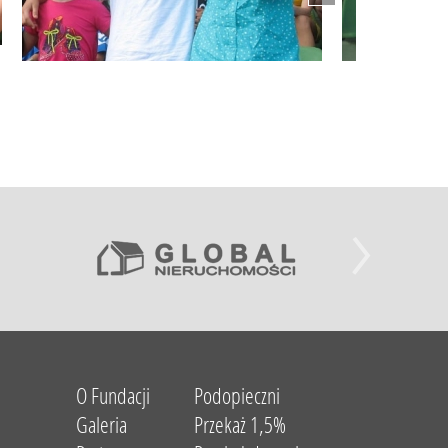
O Fundacji
Podopieczni
Galeria
Przekaż 1,5%