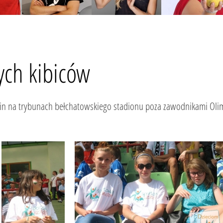
ych kibiców
n na trybunach bełchatowskiego stadionu poza zawodnikami Olimp