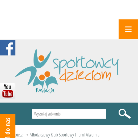
Wyszukiwarka
Podopieczni
»
Młodzieżowy Klub Sportowy Triumf Alwernia