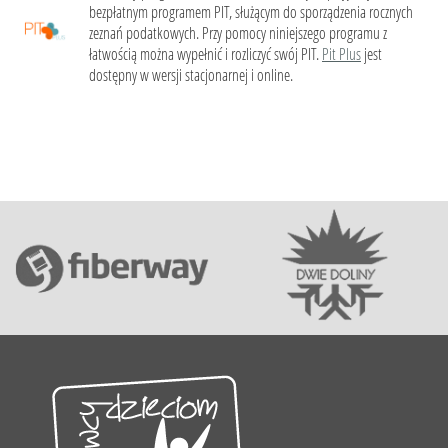
bezpłatnym programem PIT, służącym do sporządzenia rocznych
zeznań podatkowych. Przy pomocy niniejszego programu z
łatwością można wypełnić i rozliczyć swój PIT.
Pit Plus
jest
dostępny w wersji stacjonarnej i online.