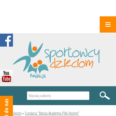
Wyszukiwarka
Podopieczni
»
Fundacja "Iłżecka Akademia Piłki Nożnej"