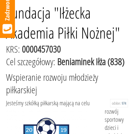
Fundacja "Iłżecka
Akademia Piłki Nożnej"
KRS:
0000457030
Cel szczegółowy:
Beniaminek Iłża (838)
Wspieranie rozwoju młodzieży
piłkarskiej
Jesteśmy szkółką piłkarską mającą na celu
odsłon:
974
rozwój
sportowy
dzieci i