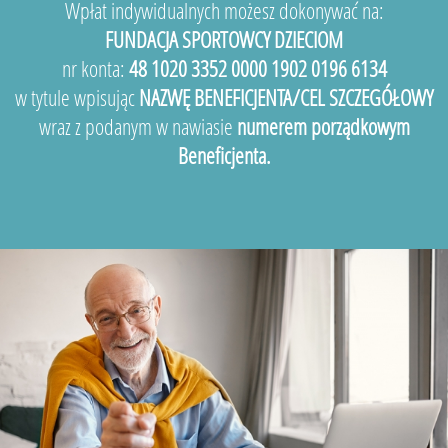
Wpłat indywidualnych możesz dokonywać na:
FUNDACJA SPORTOWCY DZIECIOM
nr konta:
48 1020 3352 0000 1902 0196 6134
w tytule wpisując
NAZWĘ BENEFICJENTA/CEL SZCZEGÓŁOWY
wraz z podanym w nawiasie
numerem porządkowym
Beneficjenta.