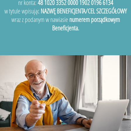
nr konta:
48 1020 3352 0000 1902 0196 6134
w tytule wpisując
NAZWĘ BENEFICJENTA/CEL SZCZEGÓŁOWY
wraz z podanym w nawiasie
numerem porządkowym
Beneficjenta.