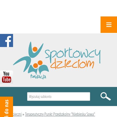
Wyszukiwarka
Podopieczni
»
Terapeutyczny Punkt Przedszkolny "Niebieska Sowa"