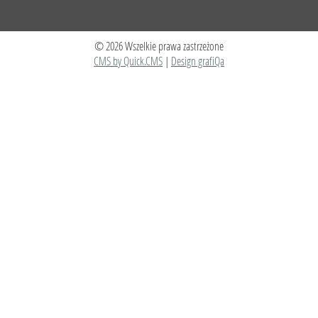
© 2026 Wszelkie prawa zastrzeżone
CMS by Quick.CMS
|
Design grafiQa