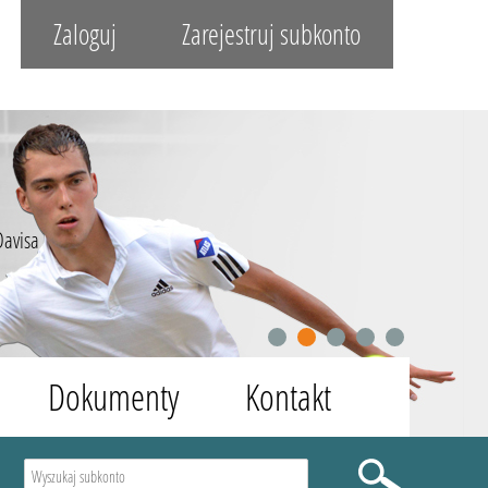
Zaloguj
Zarejestruj subkonto
Davisa
1
2
3
4
5
Dokumenty
Kontakt