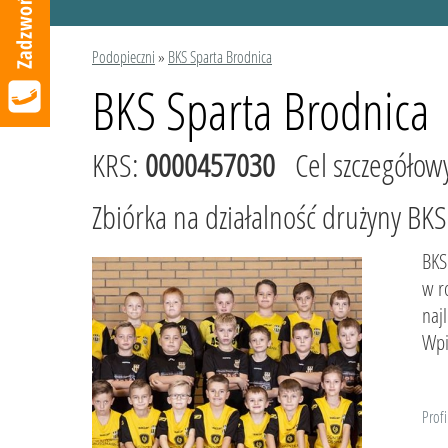
Podopieczni
»
BKS Sparta Brodnica
BKS Sparta Brodnica
KRS:
0000457030
Cel szczegółow
Zbiórka na działalność drużyny BK
BKS
w r
naj
Wpi
Profi