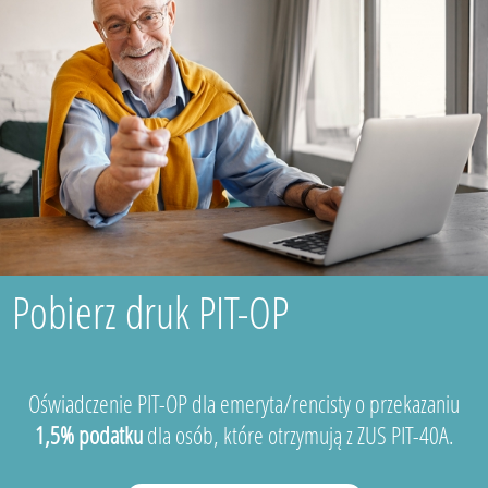
Pobierz druk PIT-OP
Oświadczenie PIT-OP dla emeryta/rencisty o przekazaniu
1,5% podatku
dla osób, które otrzymują z ZUS PIT-40A.