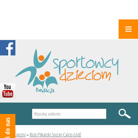
Wyszukiwarka
Podopieczni
»
Klub Piłkarski Soccer-Calcio Łódź