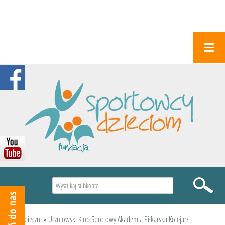
Wyszukiwarka
Podopieczni
»
Uczniowski Klub Sportowy Akademia Piłkarska Kolejarz