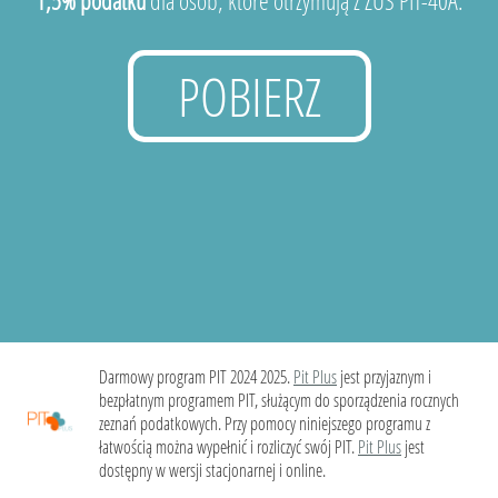
1,5% podatku
dla osób, które otrzymują z ZUS PIT-40A.
POBIERZ
Darmowy program PIT 2024 2025.
Pit Plus
jest przyjaznym i
bezpłatnym programem PIT, służącym do sporządzenia rocznych
zeznań podatkowych. Przy pomocy niniejszego programu z
łatwością można wypełnić i rozliczyć swój PIT.
Pit Plus
jest
dostępny w wersji stacjonarnej i online.