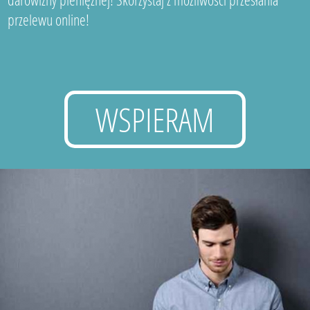
przelewu online!
WSPIERAM