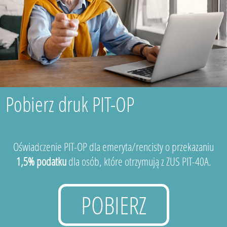
Pobierz druk PIT-OP
Oświadczenie PIT-OP dla emeryta/rencisty o przekazaniu
1,5% podatku
dla osób, które otrzymują z ZUS PIT-40A.
POBIERZ