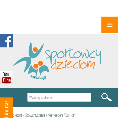
Wyszukiwarka
Podopieczni
»
Stowarzyszenie cheerleaders "Baltica"