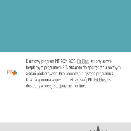
Darmowy program PIT 2024 2025.
Pit Plus
jest przyjaznym i
bezpłatnym programem PIT, służącym do sporządzenia rocznych
zeznań podatkowych. Przy pomocy niniejszego programu z
łatwością można wypełnić i rozliczyć swój PIT.
Pit Plus
jest
dostępny w wersji stacjonarnej i online.