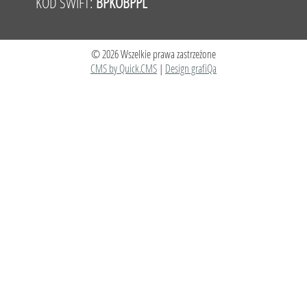
KOD SWIFT:
BPKOBPPL
© 2026 Wszelkie prawa zastrzeżone
CMS by Quick.CMS
|
Design grafiQa