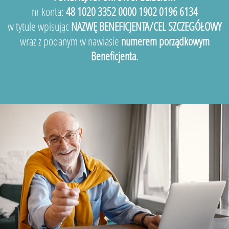
nr konta:
48 1020 3352 0000 1902 0196 6134
w tytule wpisując
NAZWĘ BENEFICJENTA/CEL SZCZEGÓŁOWY
wraz z podanym w nawiasie
numerem porządkowym
Beneficjenta.