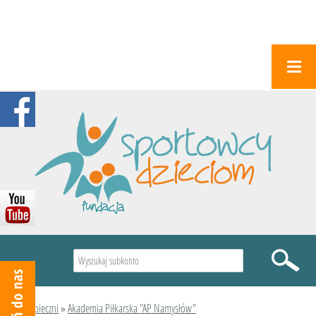
Wyszukiwarka
Podopieczni
»
Akademia Piłkarska "AP Namysłów"