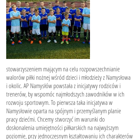
stowarzyszeniem mającym na celu rozpowszechnianie
walorów piłki nożnej wśród dzieci i młodzieży z Namysłowa
i okolic. AP Namysłów powstała z inicjatywy rodziców i
trenerów, by wspomóc najmłodszych zawodników w ich
rozwoju sportowym. To pierwsza taka inicjatywa w
Namysłowie oparta na spójnym i przemyślanym planie
pracy dziećmi. Chcemy stworzyć im warunki do
doskonalenia umiejętności piłkarskich na najwyższym
poziomie, przy jednoczesnym kształtowaniu ich charakterów