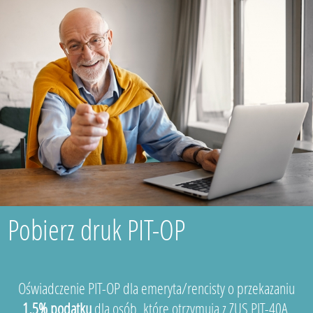
Pobierz druk PIT-OP
Oświadczenie PIT-OP dla emeryta/rencisty o przekazaniu
1,5% podatku
dla osób, które otrzymują z ZUS PIT-40A.