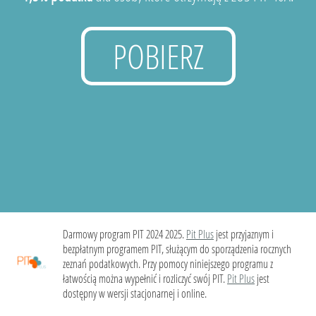
POBIERZ
Darmowy program PIT 2024 2025.
Pit Plus
jest przyjaznym i
bezpłatnym programem PIT, służącym do sporządzenia rocznych
zeznań podatkowych. Przy pomocy niniejszego programu z
łatwością można wypełnić i rozliczyć swój PIT.
Pit Plus
jest
dostępny w wersji stacjonarnej i online.