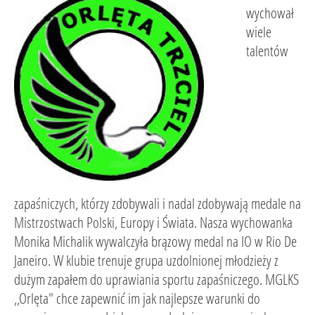
wychował
wiele
talentów
zapaśniczych, którzy zdobywali i nadal zdobywają medale na
Mistrzostwach Polski, Europy i Świata. Nasza wychowanka
Monika Michalik wywalczyła brązowy medal na IO w Rio De
Janeiro. W klubie trenuje grupa uzdolnionej młodzieży z
dużym zapałem do uprawiania sportu zapaśniczego. MGLKS
,,Orlęta" chce zapewnić im jak najlepsze warunki do