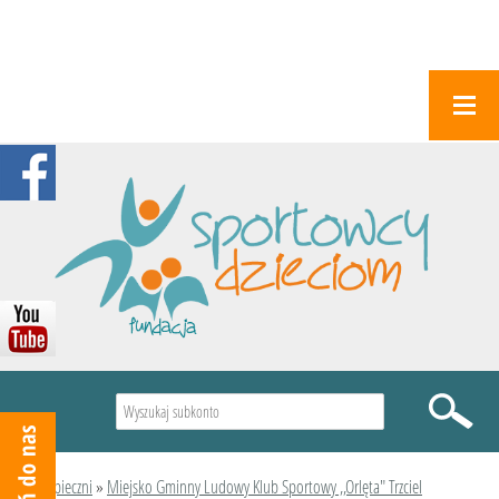
Wyszukiwarka
Podopieczni
»
Miejsko Gminny Ludowy Klub Sportowy ,,Orlęta" Trzciel