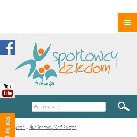
Wyszukiwarka
Podopieczni
»
Klub Sportowy "Kłos" Pełczyce