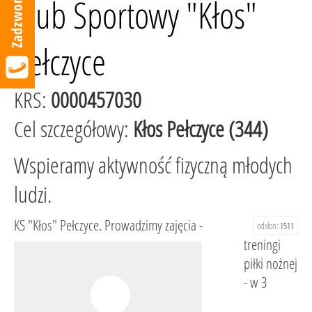
Klub Sportowy "Kłos"
Pełczyce
KRS:
0000457030
Cel szczegółowy:
Kłos Pełczyce (344)
Wspieramy aktywność fizyczną młodych
ludzi.
KS "Kłos" Pełczyce. Prowadzimy zajęcia -
odsłon:
1511
treningi
piłki nożnej
- w 3