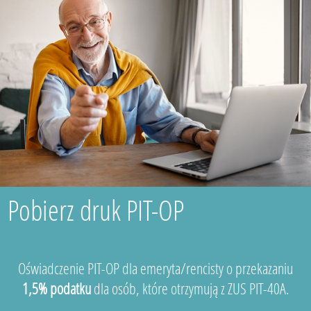
Pobierz druk PIT-OP
Oświadczenie PIT-OP dla emeryta/rencisty o przekazaniu
1,5% podatku
dla osób, które otrzymują z ZUS PIT-40A.