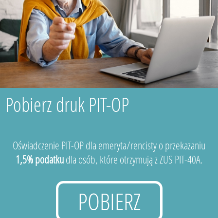
Pobierz druk PIT-OP
Oświadczenie PIT-OP dla emeryta/rencisty o przekazaniu
1,5% podatku
dla osób, które otrzymują z ZUS PIT-40A.
POBIERZ