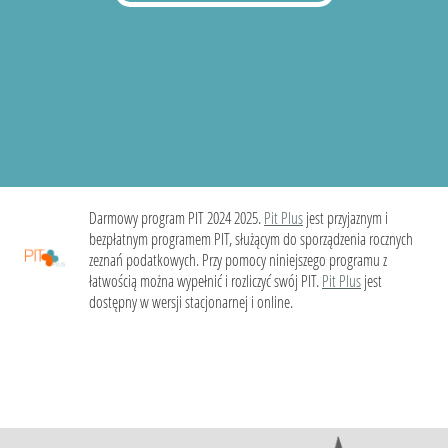
Darmowy program PIT 2024 2025.
Pit Plus
jest przyjaznym i
bezpłatnym programem PIT, służącym do sporządzenia rocznych
zeznań podatkowych. Przy pomocy niniejszego programu z
łatwością można wypełnić i rozliczyć swój PIT.
Pit Plus
jest
dostępny w wersji stacjonarnej i online.