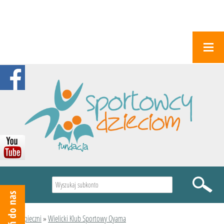
Wyszukiwarka
Podopieczni
»
Wielicki Klub Sportowy Oyama