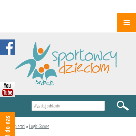
Wyszukiwarka
Podopieczni
»
Logic-Games