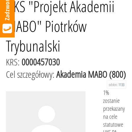
UKS "Projekt Akademii
MABO" Piotrków
Trybunalski
KRS:
0000457030
Cel szczegółowy:
Akademia MABO (800)
odsłon:
1133
1%
zostanie
przekazany
na cele
statutowe