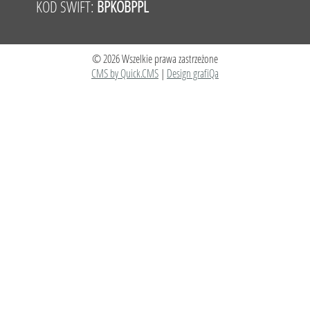
KOD SWIFT:
BPKOBPPL
© 2026 Wszelkie prawa zastrzeżone
CMS by Quick.CMS
|
Design grafiQa