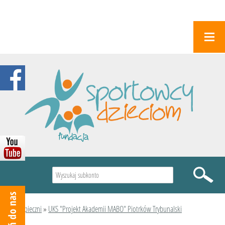
Wyszukiwarka
Podopieczni
»
UKS "Projekt Akademii MABO" Piotrków Trybunalski