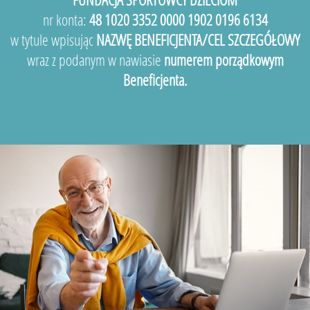
nr konta:
48 1020 3352 0000 1902 0196 6134
w tytule wpisując
NAZWĘ BENEFICJENTA/CEL SZCZEGÓŁOWY
wraz z podanym w nawiasie
numerem porządkowym
Beneficjenta.