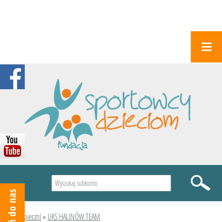
Wyszukiwarka
Podopieczni
»
UKS HALINÓW TEAM