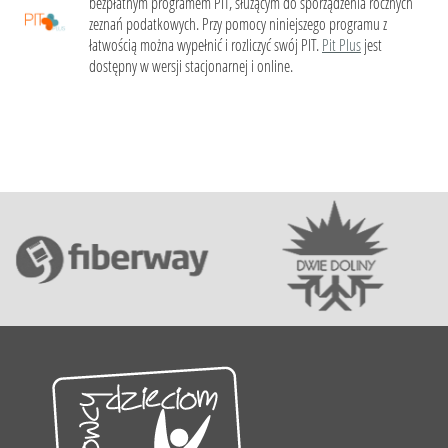
bezpłatnym programem PIT, służącym do sporządzenia rocznych
zeznań podatkowych. Przy pomocy niniejszego programu z
łatwością można wypełnić i rozliczyć swój PIT.
Pit Plus
jest
dostępny w wersji stacjonarnej i online.