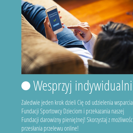
Wesprzyj indywidualni
Zaledwie jeden krok dzieli Cię od udzielenia wsparcia
Fundacji Sportowcy Dzieciom i przekazania naszej
Fundacji darowizny pieniężnej! Skorzystaj z możliwośc
przesłania przelewu online!