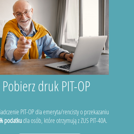
Pobierz druk PIT-OP
adczenie PIT-OP dla emeryta/rencisty o przekazaniu
% podatku
dla osób, które otrzymują z ZUS PIT-40A.