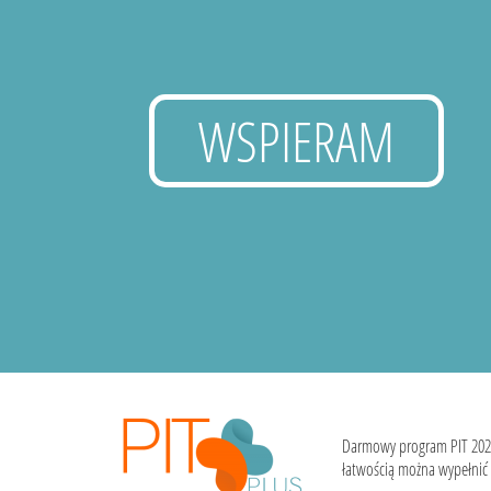
WSPIERAM
Darmowy program PIT 202
łatwością można wypełnić i