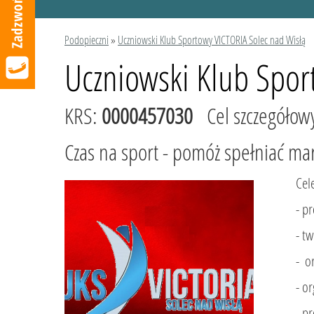
Podopieczni
»
Uczniowski Klub Sportowy VICTORIA Solec nad Wisłą
Uczniowski Klub Spor
KRS:
0000457030
Cel szczegółow
Czas na sport - pomóż spełniać ma
Cel
- p
- t
- o
- o
- p