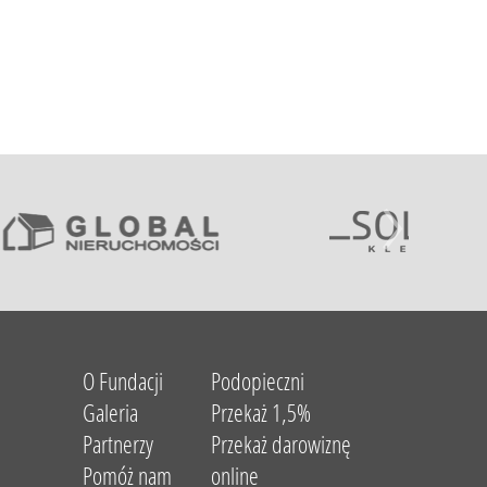
O Fundacji
Podopieczni
Galeria
Przekaż 1,5%
Partnerzy
Przekaż darowiznę
Pomóż nam
online