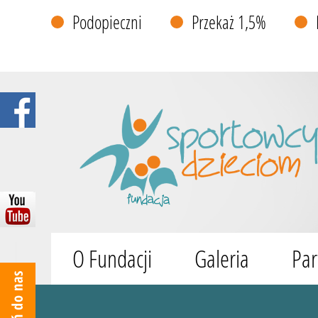
Podopieczni
Przekaż 1,5%
O Fundacji
Galeria
Par
Wyszukiwarka