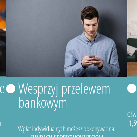
e
Wesprzyj przelewem
bankowym
Oświ
i
1,5
Wpłat indywidualnych możesz dokonywać na: