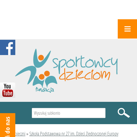
Wyszukiwarka
Podopieczni
»
Szkoła Podstawowa nr 27 im. Dzieci Zjednoczonej Europy