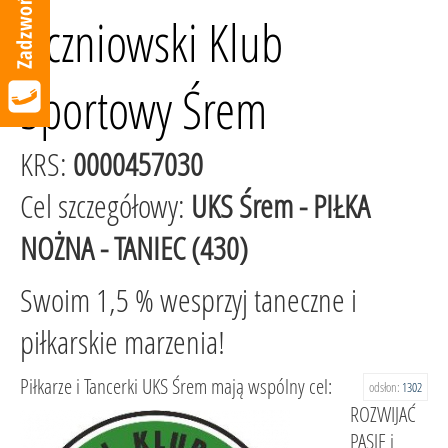
Uczniowski Klub
Sportowy Śrem
KRS:
0000457030
Cel szczegółowy:
UKS Śrem - PIŁKA
NOŻNA - TANIEC (430)
Swoim 1,5 % wesprzyj taneczne i
piłkarskie marzenia!
Piłkarze i Tancerki UKS Śrem mają wspólny cel:
odsłon:
1302
ROZWIJAĆ
PASJĘ i