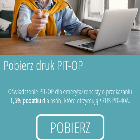
Pobierz druk PIT-OP
Oświadczenie PIT-OP dla emeryta/rencisty o przekazaniu
1,5% podatku
dla osób, które otrzymują z ZUS PIT-40A.
POBIERZ