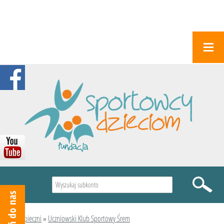
Wyszukiwarka
Podopieczni
»
Uczniowski Klub Sportowy Śrem