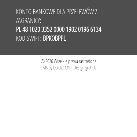
KONTO BANKOWE DLA PRZELEWÓW Z
ZAGRANICY:
PL 48 1020 3352 0000 1902 0196 6134
KOD SWIFT:
BPKOBPPL
© 2026 Wszelkie prawa zastrzeżone
CMS by Quick.CMS
|
Design grafiQa