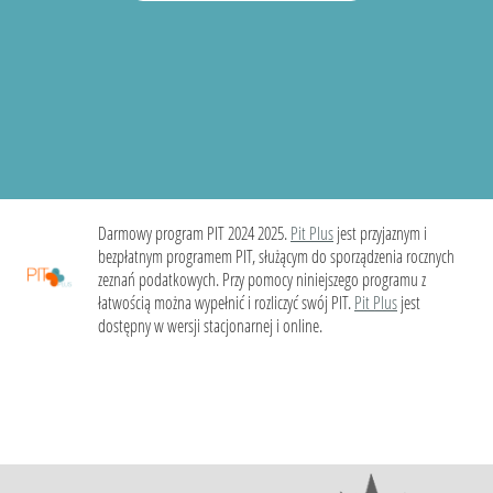
Darmowy program PIT 2024 2025.
Pit Plus
jest przyjaznym i
bezpłatnym programem PIT, służącym do sporządzenia rocznych
zeznań podatkowych. Przy pomocy niniejszego programu z
łatwością można wypełnić i rozliczyć swój PIT.
Pit Plus
jest
dostępny w wersji stacjonarnej i online.