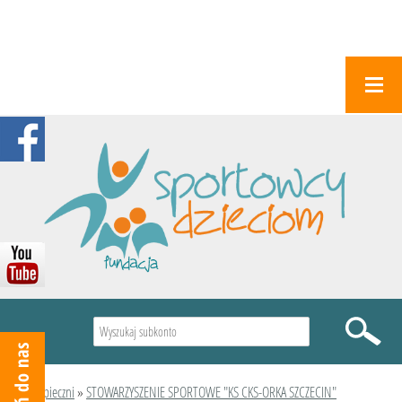
Wyszukiwarka
Podopieczni
»
STOWARZYSZENIE SPORTOWE "KS CKS-ORKA SZCZECIN"