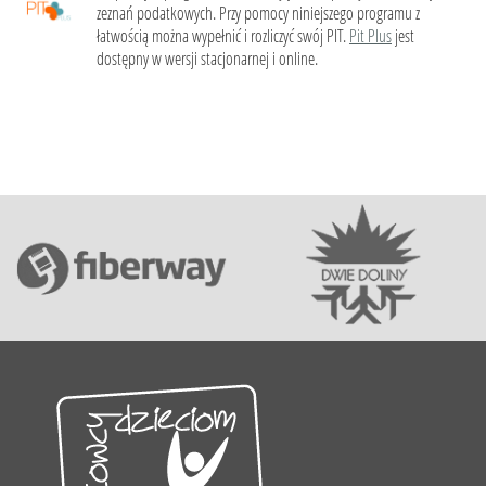
zeznań podatkowych. Przy pomocy niniejszego programu z
łatwością można wypełnić i rozliczyć swój PIT.
Pit Plus
jest
dostępny w wersji stacjonarnej i online.