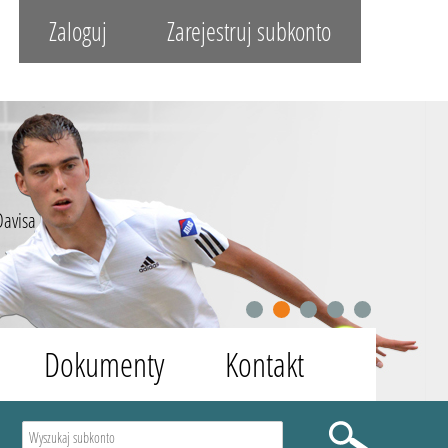
Zaloguj
Zarejestruj subkonto
Davisa
1
2
3
4
5
Dokumenty
Kontakt