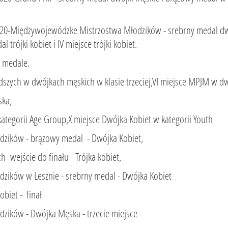
020-Międzywojewódzke Mistrzostwa Młodzików - srebrny medal dwó
al trójki kobiet i IV miejsce trójki kobiet.
Fit Kids dwa brązowe medale.
szych w dwójkach męskich w klasie trzeciej,VI miejsce MPJM w dw
ska,
kategorii Age Group,X miejsce Dwójka Kobiet w kategorii Youth
zików - brązowy medal - Dwójka Kobiet,
-wejście do finału - Trójka kobiet,
ików w Lesznie - srebrny medal - Dwójka Kobiet
biet - finał
ików - Dwójka Męska - trzecie miejsce