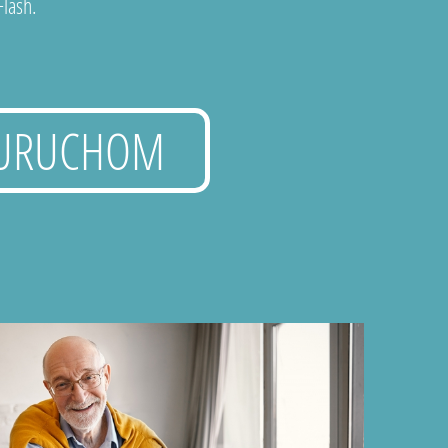
lash.
URUCHOM