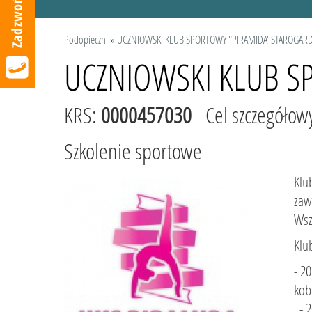
Podopieczni
»
UCZNIOWSKI KLUB SPORTOWY "PIRAMIDA' STAROGAR
UCZNIOWSKI KLUB S
KRS:
0000457030
Cel szczegółow
Szkolenie sportowe
Klu
zaw
Wsz
Klu
- 2
ko
- 2