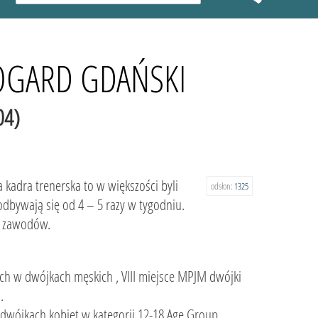
ROGARD GDAŃSKI
04)
kadra trenerska to w większości byli
odsłon:
1325
dbywają się od 4 – 5 razy w tygodniu.
o zawodów.
ągnięcia:
ych w dwójkach męskich , VIII miejsce MPJM dwójki
miejsce w dwójkach mieszanych.
l w dwójkach kobiet w kategorii 12-18 Age Group.