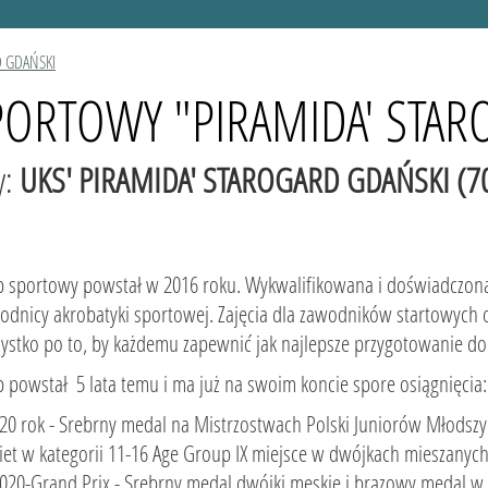
D GDAŃSKI
PORTOWY "PIRAMIDA' STA
y:
UKS' PIRAMIDA' STAROGARD GDAŃSKI (7
b sportowy powstał w 2016 roku. Wykwalifikowana i doświadczona 
odnicy akrobatyki sportowej. Zajęcia dla zawodników startowych o
ystko po to, by każdemu zapewnić jak najlepsze przygotowanie d
b powstał 5 lata temu i ma już na swoim koncie spore osi
020 rok - Srebrny medal na Mistrzostwach Polski Juniorów Młodsz
biet w kategorii 11-16 Age Group IX 
020-Grand Prix - Srebrny medal dwójki męskie i brązowy meda