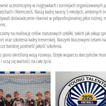
ywnie uczestniczymy w rozgrywkach i turniejach organizowanych pr
zechach i Niemczech. Naszą kadrę tworzy 5 młodych, ambitnych tren
bywali doświadczenie również w półprofesjonalnej piłce nożnej, m
erec.
amy na realizację celów statutowych szkółki, takich jak zakup s
rt oraz szkolenia kadry trenerskiej. Naszymi kluczowymi celami n
zcze bardziej podnieść jakość szkolenia.
 jasno określoną wizją rozwoju. Dzięki wsparciu darczyńców możem
i uczą się wartości na całe życie.