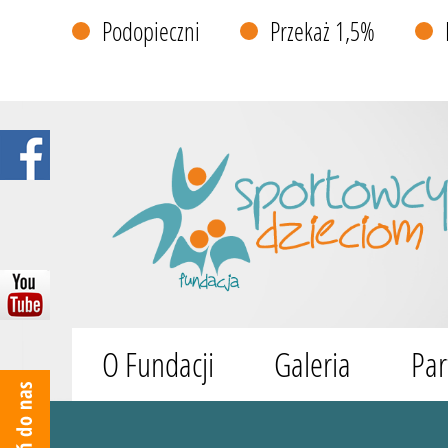
Podopieczni
Przekaż 1,5%
O Fundacji
Galeria
Par
Wyszukiwarka