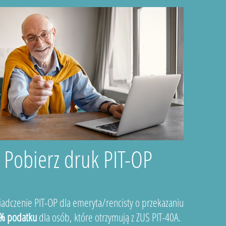
Pobierz druk PIT-OP
adczenie PIT-OP dla emeryta/rencisty o przekazaniu
% podatku
dla osób, które otrzymują z ZUS PIT-40A.