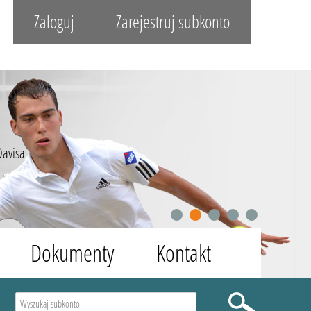
Zaloguj
Zarejestruj subkonto
Davisa
1
2
3
4
5
Dokumenty
Kontakt