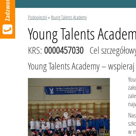
Podopieczni
»
Young Talents Academy
Young Talents Acade
KRS:
0000457030
Cel szczegółow
Young Talents Academy – wspieraj
You
zał
zal
naj
Nas
szk
w m