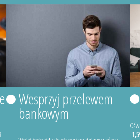
e
Wesprzyj przelewem
bankowym
Oświ
i
1,5