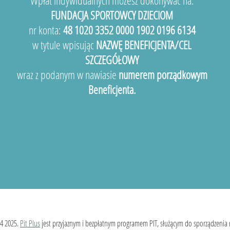
Wpłat indywidualnych możesz dokonywać na:
FUNDACJA SPORTOWCY DZIECIOM
nr konta:
48 1020 3352 0000 1902 0196 6134
w tytule wpisując
NAZWĘ BENEFICJENTA/CEL
SZCZEGÓŁOWY
wraz z podanym w nawiasie
numerem porządkowym
Beneficjenta.
4 2025.
Pit Plus
jest przyjaznym i bezpłatnym programem PIT, służącym do sporządzenia