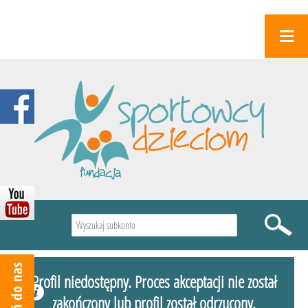
Wyszukiwarka
Profil niedostępny. Proces akceptacji nie został
zakończony lub profil został odrzucony.