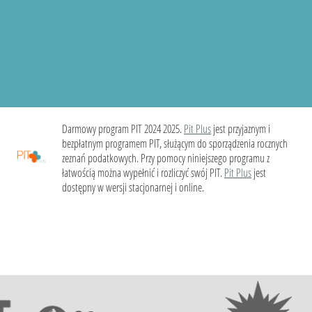
Darmowy program PIT 2024 2025.
Pit Plus
jest przyjaznym i
bezpłatnym programem PIT, służącym do sporządzenia rocznych
zeznań podatkowych. Przy pomocy niniejszego programu z
łatwością można wypełnić i rozliczyć swój PIT.
Pit Plus
jest
dostępny w wersji stacjonarnej i online.