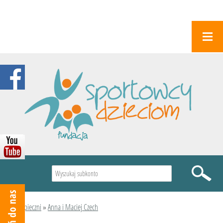
Wyszukiwarka
Podopieczni
»
Anna i Maciej Czech