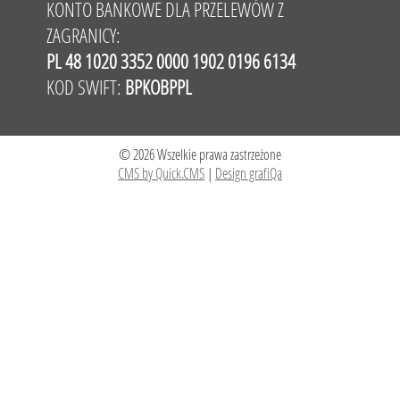
KONTO BANKOWE DLA PRZELEWÓW Z
ZAGRANICY:
PL 48 1020 3352 0000 1902 0196 6134
KOD SWIFT:
BPKOBPPL
© 2026 Wszelkie prawa zastrzeżone
CMS by Quick.CMS
|
Design grafiQa